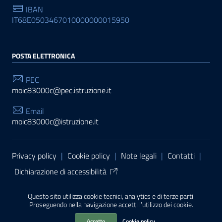
IBAN
IT68E0503467010000000015950
POSTA ELETTRONICA
PEC
moic83000c@pec.istruzione.it
Email
moic83000c@istruzione.it
Sezione Link Utili
Privacy policy
|
Cookie policy
|
Note legali
|
Contatti
|
Dichiarazione di accessibilità
Tema grafico
ItaliaWP2
| Basato sul
Prototipo per siti
Questo sito utilizza cookie tecnici, analytics e di terze parti.
PA di AgID
| Realizzato con
WordPress
da
Proseguendo nella navigazione accetti l’utilizzo dei cookie.
Mediasoft
s
Accetto
Cookie policy