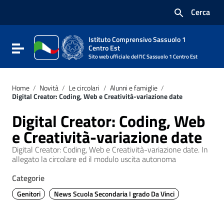
Vai ai contenuti
Cerca
Vai al menu di navigazione
Vai al footer
Istituto Comprensivo Sassuolo 1
Attiva / disattiva la navigazione
Centro Est
Sito web ufficiale dell'IC Sassuolo 1 Centro Est
Home
/
Novità
/
Le circolari
/
Alunni e famiglie
/
Digital Creator: Coding, Web e Creatività-variazione date
Digital Creator: Coding, Web
e Creatività-variazione date
Digital Creator: Coding, Web e Creatività-variazione date. In
allegato la circolare ed il modulo uscita autonoma
Categorie
Genitori
News Scuola Secondaria I grado Da Vinci