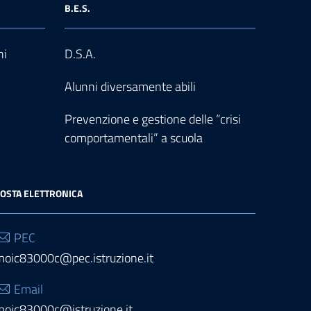
B.E.S.
ni
D.S.A.
Alunni diversamente abili
Prevenzione e gestione delle “crisi
comportamentali” a scuola
OSTA ELETTRONICA
PEC
moic83000c@pec.istruzione.it
Email
moic83000c@istruzione.it