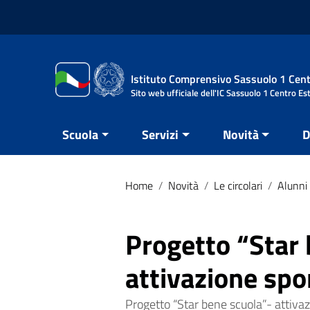
Vai ai contenuti
Vai al menu di navigazione
Vai al footer
Istituto Comprensivo Sassuolo 1 Cent
Sito web ufficiale dell'IC Sassuolo 1 Centro Es
Scuola
Servizi
Novità
D
Home
/
Novità
/
Le circolari
/
Alunni 
Progetto “Star 
attivazione spo
Progetto “Star bene scuola”- attivazi