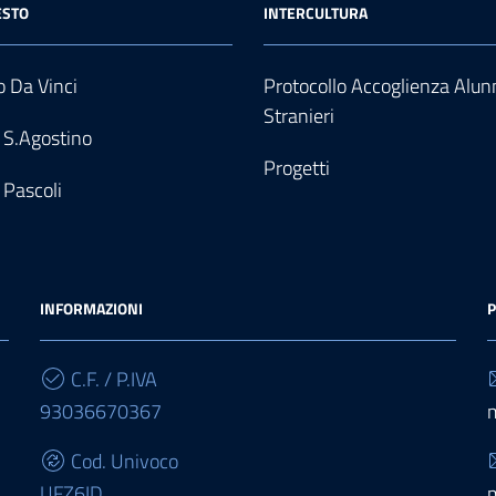
ESTO
INTERCULTURA
 Da Vinci
Protocollo Accoglienza Alun
Stranieri
 S.Agostino
Progetti
 Pascoli
INFORMAZIONI
P
C.F. / P.IVA
93036670367
Cod. Univoco
UFZ6ID