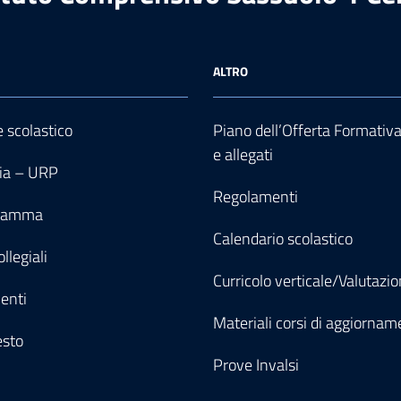
ALTRO
e scolastico
Piano dell’Offerta Formativ
e allegati
ia – URP
Regolamenti
gramma
Calendario scolastico
llegiali
Curricolo verticale/Valutazi
enti
Materiali corsi di aggiornam
esto
Prove Invalsi