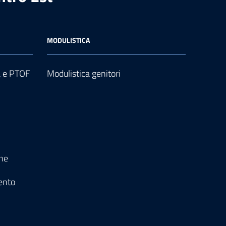
MODULISTICA
a e PTOF
Modulistica genitori
one
ento