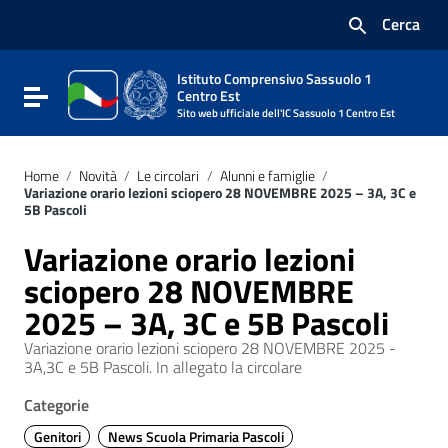
Vai ai contenuti
Cerca
Vai al menu di navigazione
Vai al footer
Istituto Comprensivo Sassuolo 1
Attiva / disattiva la navigazione
Centro Est
Sito web ufficiale dell'IC Sassuolo 1 Centro Est
Home
/
Novità
/
Le circolari
/
Alunni e famiglie
/
Variazione orario lezioni sciopero 28 NOVEMBRE 2025 – 3A, 3C e
5B Pascoli
Variazione orario lezioni
sciopero 28 NOVEMBRE
2025 – 3A, 3C e 5B Pascoli
Variazione orario lezioni sciopero 28 NOVEMBRE 2025 -
3A,3C e 5B Pascoli. In allegato la circolare
Categorie
Genitori
News Scuola Primaria Pascoli