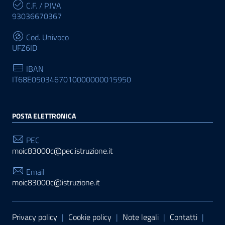
C.F. / P.IVA
93036670367
Cod. Univoco
UFZ6ID
IBAN
IT68E0503467010000000015950
POSTA ELETTRONICA
PEC
moic83000c@pec.istruzione.it
Email
moic83000c@istruzione.it
Sezione Link Utili
Privacy policy
|
Cookie policy
|
Note legali
|
Contatti
|