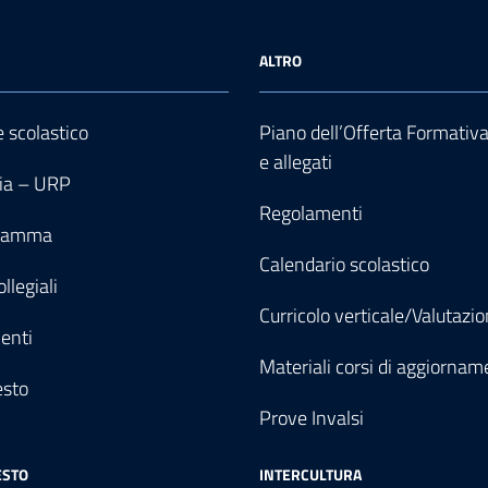
ALTRO
e scolastico
Piano dell’Offerta Formativ
e allegati
ia – URP
Regolamenti
gramma
Calendario scolastico
llegiali
Curricolo verticale/Valutazi
enti
Materiali corsi di aggiornam
esto
Prove Invalsi
ESTO
INTERCULTURA