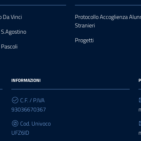
 Da Vinci
Protocollo Accoglienza Alun
Stranieri
 S.Agostino
Progetti
 Pascoli
INFORMAZIONI
P
C.F. / P.IVA
93036670367
Cod. Univoco
UFZ6ID