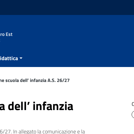
ro Est
t
idattica
one scuola dell’ infanzia A.S. 26/27
a dell’ infanzia
 26/27. In allegato la comunicazione e la