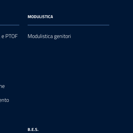
MODULISTICA
a e PTOF
Modulistica genitori
one
ento
B.E.S.