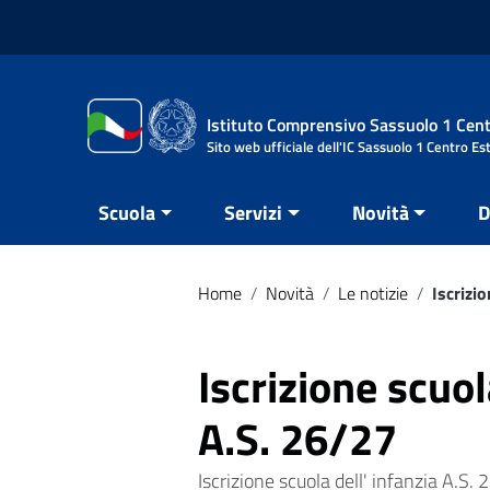
Vai ai contenuti
Vai al menu di navigazione
Vai al footer
Istituto Comprensivo Sassuolo 1 Cent
Sito web ufficiale dell'IC Sassuolo 1 Centro Es
Scuola
Servizi
Novità
D
Home
/
Novità
/
Le notizie
/
Iscrizi
Iscrizione scuol
A.S. 26/27
Iscrizione scuola dell' infanzia A.S.