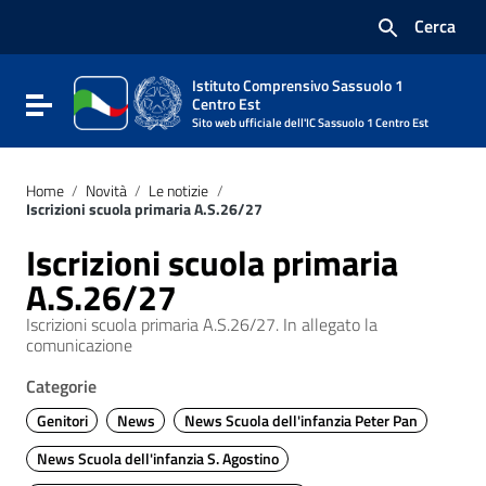
Vai ai contenuti
Cerca
Vai al menu di navigazione
Vai al footer
Istituto Comprensivo Sassuolo 1
Attiva / disattiva la navigazione
Centro Est
Sito web ufficiale dell'IC Sassuolo 1 Centro Est
Home
/
Novità
/
Le notizie
/
Iscrizioni scuola primaria A.S.26/27
Iscrizioni scuola primaria
A.S.26/27
Iscrizioni scuola primaria A.S.26/27. In allegato la
comunicazione
Categorie
Genitori
News
News Scuola dell'infanzia Peter Pan
News Scuola dell'infanzia S. Agostino