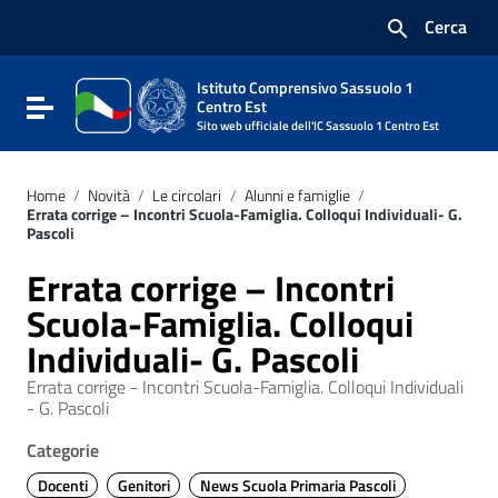
Vai ai contenuti
Cerca
Vai al menu di navigazione
Vai al footer
Istituto Comprensivo Sassuolo 1
Attiva / disattiva la navigazione
Centro Est
Sito web ufficiale dell'IC Sassuolo 1 Centro Est
Home
/
Novità
/
Le circolari
/
Alunni e famiglie
/
Errata corrige – Incontri Scuola-Famiglia. Colloqui Individuali- G.
Pascoli
Errata corrige – Incontri
Scuola-Famiglia. Colloqui
Individuali- G. Pascoli
Errata corrige - Incontri Scuola-Famiglia. Colloqui Individuali
- G. Pascoli
Categorie
Docenti
Genitori
News Scuola Primaria Pascoli