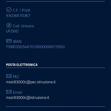
C.F. / P.IVA
93036670367
Cod. Univoco
UFZ6ID
IBAN
IT68E0503467010000000015950
POSTA ELETTRONICA
PEC
moic83000c@pec.istruzione.it
Email
moic83000c@istruzione.it