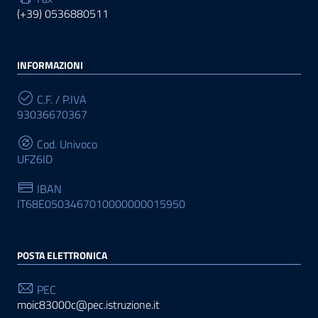
(+39) 0536880511
INFORMAZIONI
C.F. / P.IVA
93036670367
Cod. Univoco
UFZ6ID
IBAN
IT68E0503467010000000015950
POSTA ELETTRONICA
PEC
moic83000c@pec.istruzione.it