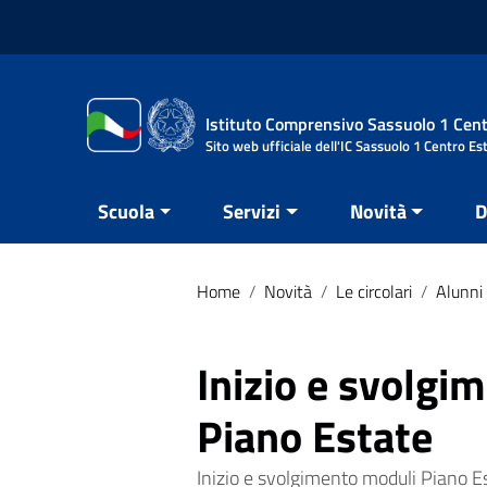
Vai ai contenuti
Vai al menu di navigazione
Vai al footer
Istituto Comprensivo Sassuolo 1 Cent
Sito web ufficiale dell'IC Sassuolo 1 Centro Es
Scuola
Servizi
Novità
D
Home
/
Novità
/
Le circolari
/
Alunni 
Inizio e svolgi
Piano Estate
Inizio e svolgimento moduli Piano Est