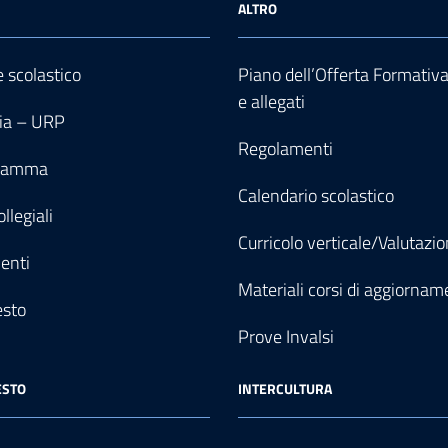
ALTRO
e scolastico
Piano dell’Offerta Formativ
e allegati
ia – URP
Regolamenti
gramma
Calendario scolastico
llegiali
Curricolo verticale/Valutazi
enti
Materiali corsi di aggiornam
esto
Prove Invalsi
ESTO
INTERCULTURA