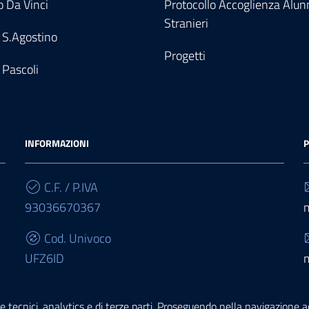
 Da Vinci
Protocollo Accoglienza Alun
Stranieri
 S.Agostino
Progetti
 Pascoli
INFORMAZIONI
P
C.F. / P.IVA
93036670367
Cod. Univoco
UFZ6ID
IBAN
e tecnici, analytics e di terze parti. Proseguendo nella navigazione acc