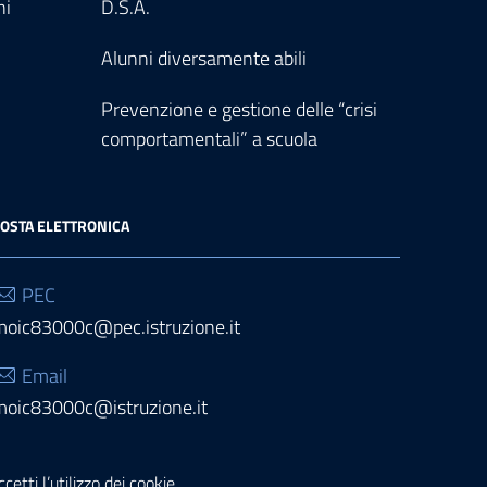
ni
D.S.A.
Alunni diversamente abili
Prevenzione e gestione delle “crisi
comportamentali” a scuola
OSTA ELETTRONICA
PEC
moic83000c@pec.istruzione.it
Email
moic83000c@istruzione.it
etti l’utilizzo dei cookie.