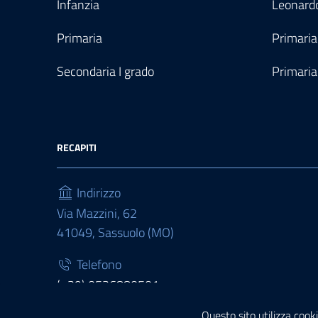
Infanzia
Leonardo
Primaria
Primaria
Secondaria I grado
Primaria
RECAPITI
Indirizzo
Via Mazzini, 62
41049, Sassuolo (MO)
Telefono
(+39) 0536880501
Questo sito utilizza cooki
Fax