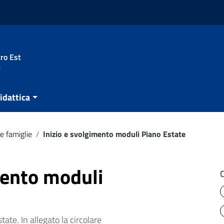
ro Est
t
idattica
e famiglie
/
Inizio e svolgimento moduli Piano Estate
mento moduli
ate. In allegato la circolare