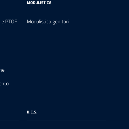
MODULISTICA
a e PTOF
Modulistica genitori
one
ento
B.E.S.