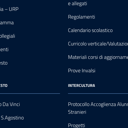
e allegati
ia – URP
Regolamenti
gramma
Calendario scolastico
llegiali
Curricolo verticale/Valutazi
enti
Materiali corsi di aggiornam
esto
Prove Invalsi
ESTO
INTERCULTURA
 Da Vinci
Protocollo Accoglienza Alun
Stranieri
 S.Agostino
Progetti