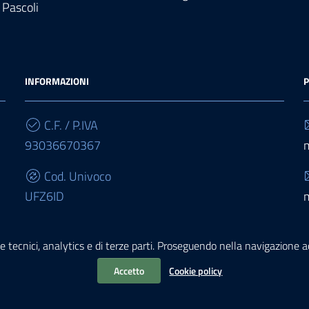
 Pascoli
INFORMAZIONI
P
C.F. / P.IVA
93036670367
Cod. Univoco
UFZ6ID
IBAN
e tecnici, analytics e di terze parti. Proseguendo nella navigazione acc
IT68E0503467010000000015950
Accetto
Cookie policy