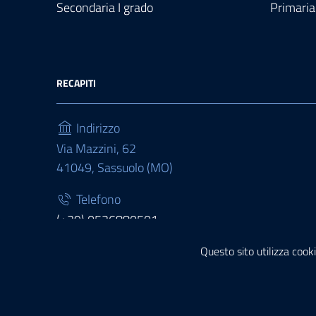
Secondaria I grado
Primaria
RECAPITI
Indirizzo
Via Mazzini, 62
41049, Sassuolo (MO)
Telefono
(+39) 0536880501
Fax
Questo sito utilizza cooki
(+39) 0536880511