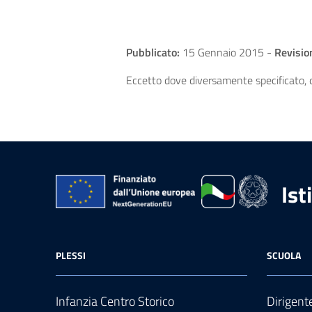
Pubblicato:
15 Gennaio 2015
-
Revisio
Eccetto dove diversamente specificato, q
Ist
PLESSI
SCUOLA
Infanzia Centro Storico
Dirigent