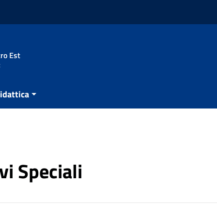
ro Est
t
idattica
vi Speciali