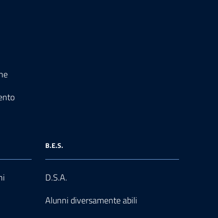
one
ento
B.E.S.
ni
D.S.A.
Alunni diversamente abili