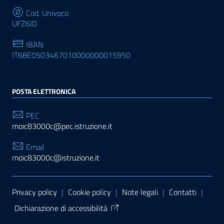
Cod. Univoco
UFZ6ID
IBAN
IT68E0503467010000000015950
POSTA ELETTRONICA
PEC
moic83000c@pec.istruzione.it
Email
moic83000c@istruzione.it
Sezione Link Utili
Privacy policy
|
Cookie policy
|
Note legali
|
Contatti
|
Dichiarazione di accessibilità