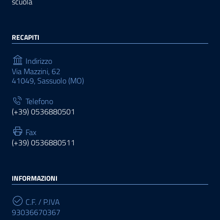
scuola
RECAPITI
Indirizzo
Via Mazzini, 62
41049, Sassuolo (MO)
Telefono
(+39) 0536880501
Fax
(+39) 0536880511
INFORMAZIONI
C.F. / P.IVA
93036670367