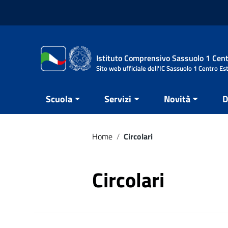
Vai ai contenuti
Vai al menu di navigazione
Vai al footer
Istituto Comprensivo Sassuolo 1 Cent
Sito web ufficiale dell'IC Sassuolo 1 Centro Es
Scuola
Servizi
Novità
D
Home
/
Circolari
Circolari