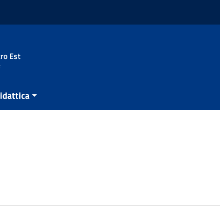
ro Est
t
idattica