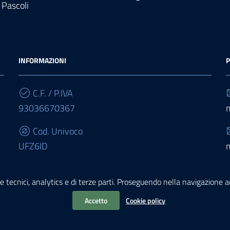
 Pascoli
INFORMAZIONI
P
C.F. / P.IVA
93036670367
Cod. Univoco
UFZ6ID
IBAN
e tecnici, analytics e di terze parti. Proseguendo nella navigazione acc
IT68E0503467010000000015950
Accetto
Cookie policy