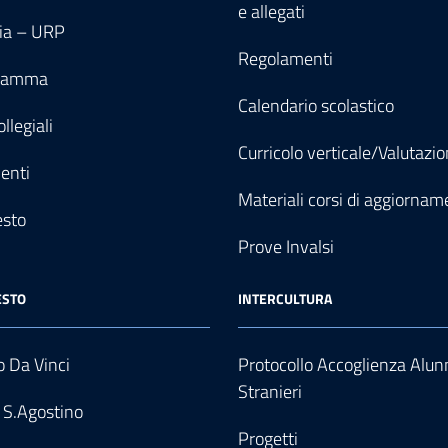
e allegati
ia – URP
Regolamenti
gramma
Calendario scolastico
llegiali
Curricolo verticale/Valutazi
enti
Materiali corsi di aggiornam
esto
Prove Invalsi
ESTO
INTERCULTURA
 Da Vinci
Protocollo Accoglienza Alun
Stranieri
 S.Agostino
Progetti