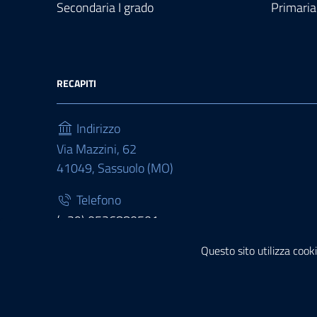
Secondaria I grado
Primaria
RECAPITI
Indirizzo
Via Mazzini, 62
41049, Sassuolo (MO)
Telefono
(+39) 0536880501
Questo sito utilizza cooki
Fax
(+39) 0536880511