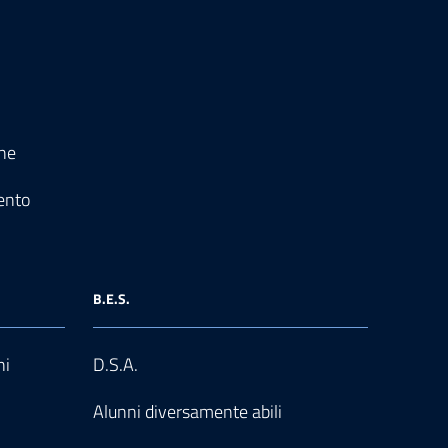
one
ento
B.E.S.
ni
D.S.A.
Alunni diversamente abili