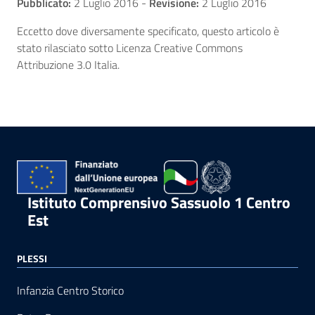
Pubblicato:
2 Luglio 2016
-
Revisione:
2 Luglio 2016
Eccetto dove diversamente specificato, questo articolo è
stato rilasciato sotto Licenza Creative Commons
Attribuzione 3.0 Italia.
Istituto Comprensivo Sassuolo 1 Centro
Est
PLESSI
Infanzia Centro Storico