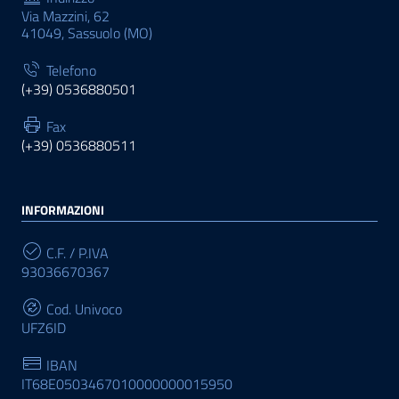
Via Mazzini, 62
41049, Sassuolo (MO)
Telefono
(+39) 0536880501
Fax
(+39) 0536880511
INFORMAZIONI
C.F. / P.IVA
93036670367
Cod. Univoco
UFZ6ID
IBAN
IT68E0503467010000000015950