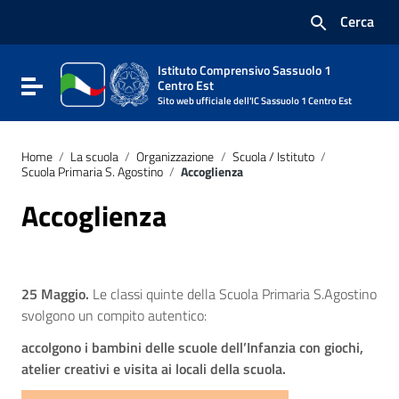
Vai ai contenuti
Cerca
Vai al menu di navigazione
Vai al footer
Istituto Comprensivo Sassuolo 1
Attiva / disattiva la navigazione
Centro Est
Sito web ufficiale dell'IC Sassuolo 1 Centro Est
Home
/
La scuola
/
Organizzazione
/
Scuola / Istituto
/
Scuola Primaria S. Agostino
/
Accoglienza
Accoglienza
25 Maggio.
Le classi quinte della Scuola Primaria S.Agostino
svolgono un compito autentico:
accolgono i bambini delle scuole dell’Infanzia con giochi,
atelier creativi e visita ai locali della scuola.