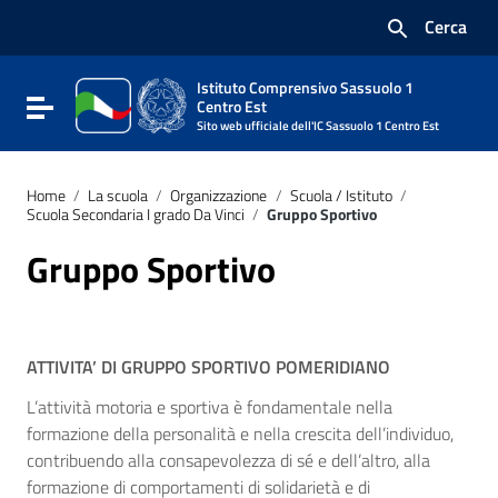
Vai ai contenuti
Cerca
Vai al menu di navigazione
Vai al footer
Istituto Comprensivo Sassuolo 1
Attiva / disattiva la navigazione
Centro Est
Sito web ufficiale dell'IC Sassuolo 1 Centro Est
Home
/
La scuola
/
Organizzazione
/
Scuola / Istituto
/
Scuola Secondaria I grado Da Vinci
/
Gruppo Sportivo
Gruppo Sportivo
ATTIVITA’ DI GRUPPO SPORTIVO POMERIDIANO
L’attività motoria e sportiva è fondamentale nella
formazione della personalità e nella crescita dell’individuo,
contribuendo alla consapevolezza di sé e dell’altro, alla
formazione di comportamenti di solidarietà e di