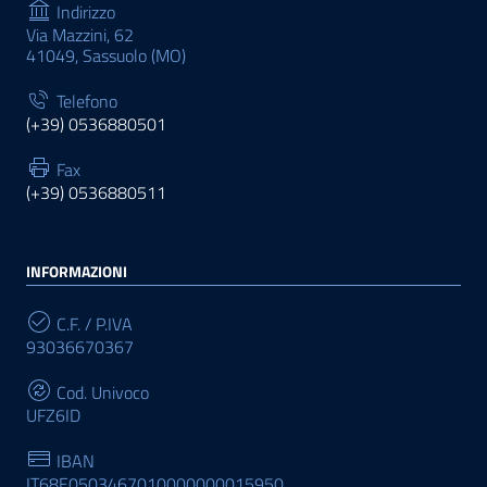
Indirizzo
Via Mazzini, 62
41049, Sassuolo (MO)
Telefono
(+39) 0536880501
Fax
(+39) 0536880511
INFORMAZIONI
C.F. / P.IVA
93036670367
Cod. Univoco
UFZ6ID
IBAN
IT68E0503467010000000015950