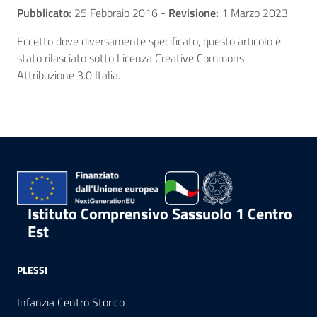
Pubblicato:
25 Febbraio 2016
-
Revisione:
1 Marzo 2023
Eccetto dove diversamente specificato, questo articolo è
stato rilasciato sotto Licenza Creative Commons
Attribuzione 3.0 Italia.
Istituto Comprensivo Sassuolo 1 Centro
Est
PLESSI
Infanzia Centro Storico