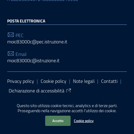
POSTA ELETTRONICA
PEC
moic83000c@pec.istruzione.it
Email
moic83000c@istruzione.it
Sezione Link Utili
Privacy policy
|
Cookie policy
|
Note legali
|
Contatti
|
Dichiarazione di accessibilità
Tema grafico
ItaliaWP2
| Basato sul
Prototipo per siti
Questo sito utilizza cookie tecnici, analytics e di terze parti.
PA di AgID
| Realizzato con
WordPress
da
Proseguendo nella navigazione accetti l’utilizzo dei cookie.
Mediasoft
s
Accetto
Cookie policy