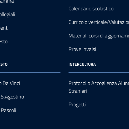
gramma
Calendario scolastico
llegiali
Curricolo verticale/Valutazi
enti
Materiali corsi di aggiornam
esto
Prove Invalsi
ESTO
INTERCULTURA
 Da Vinci
Protocollo Accoglienza Alun
Stranieri
 S.Agostino
Progetti
 Pascoli