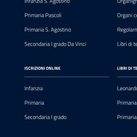
Infanzia S. Agostino
Organi
Primaria Pascoli
Organi co
Primaria S. Agostino
Regolam
Secondaria I grado Da Vinci
Libri di t
ISCRIZIONI ONLINE
LIBRI DI T
Infanzia
Leonardo
Primaria
Primaria
Secondaria I grado
Primaria