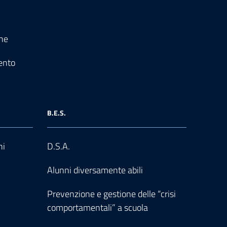
one
ento
B.E.S.
ni
D.S.A.
Alunni diversamente abili
Prevenzione e gestione delle “crisi
comportamentali” a scuola