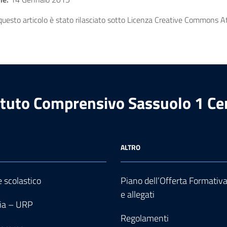
uesto articolo è stato rilasciato sotto Licenza Creative Commons Att
ituto Comprensivo Sassuolo 1 Ce
ALTRO
e scolastico
Piano dell’Offerta Formativ
e allegati
ia – URP
Regolamenti