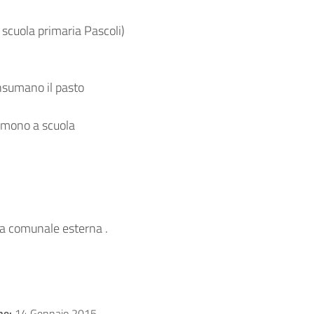
 scuola primaria Pascoli)
nsumano il pasto
rmono a scuola
sa comunale esterna .
ne:
14 Gennaio 2015