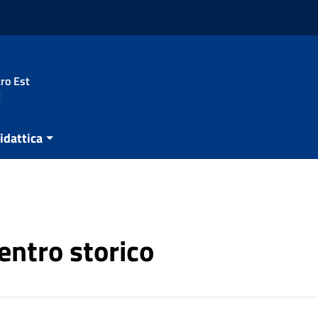
ro Est
t
idattica
centro storico