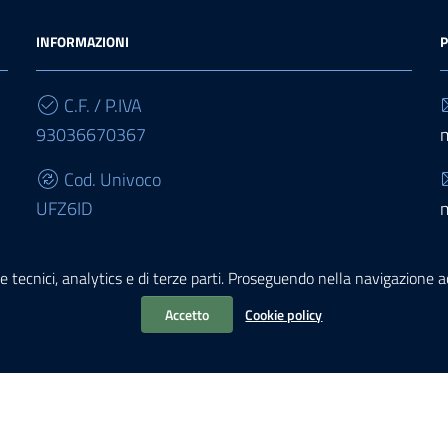
INFORMAZIONI
P
C.F. / P.IVA
93036670367
Cod. Univoco
UFZ6ID
IBAN
e tecnici, analytics e di terze parti. Proseguendo nella navigazione acc
IT68E0503467010000000015950
Accetto
Cookie policy
chiarazione di accessibilità
i PA di AgID
| Realizzato con
WordPress
da
Mediasoft
s