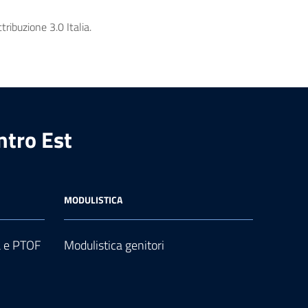
ribuzione 3.0 Italia.
ntro Est
MODULISTICA
a e PTOF
Modulistica genitori