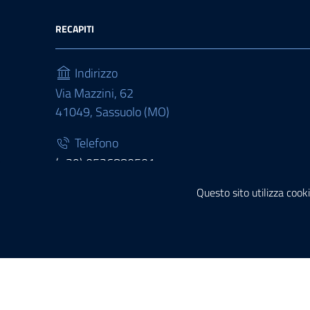
RECAPITI
Indirizzo
Via Mazzini, 62
41049, Sassuolo (MO)
Telefono
(+39) 0536880501
Questo sito utilizza cooki
Fax
(+39) 0536880511
Sezione Link Utili
Privacy policy
|
Cookie policy
|
Note legali
|
Contatti
|
Di
Tema grafico
ItaliaWP2
| Basato sul
Prototipo per sit