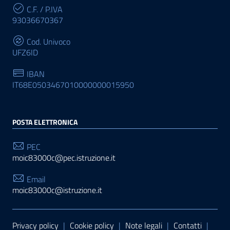
C.F. / P.IVA
93036670367
Cod. Univoco
UFZ6ID
IBAN
IT68E0503467010000000015950
POSTA ELETTRONICA
PEC
moic83000c@pec.istruzione.it
Email
moic83000c@istruzione.it
Sezione Link Utili
Privacy policy
|
Cookie policy
|
Note legali
|
Contatti
|