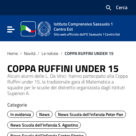
Vai ai contenuti
Cerca
Vai al menu di navigazione
Vai al footer
Istituto Comprensivo Sassuolo 1
Attiva / disattiva la navigazione
Centro Est
Sito web ufficiale dell'IC Sassuolo 1 Centro Est
Home
/
Novità
/
Le notizie
/
COPPA RUFFINI UNDER 15
COPPA RUFFINI UNDER 15
Alcuni alunni delle L. Da Vinci hanno partecipato alla Coppa
Ruffini under 15, la tradizionale gara di Matematica a
squadre per le scuole del distretto organizzata dagli Istituti
Superiori A.
Categorie
In evidenza
News
News Scuola dell'infanzia Peter Pan
News Scuola dell'infanzia S. Agostino
News Scuola dell’infanzia Centro Storico