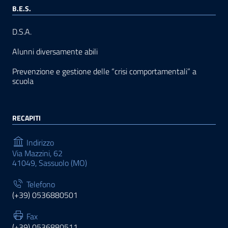
B.E.S.
D.S.A.
Alunni diversamente abili
Prevenzione e gestione delle “crisi comportamentali” a
scuola
RECAPITI
Indirizzo
Via Mazzini, 62
41049, Sassuolo (MO)
Telefono
(+39) 0536880501
Fax
(+39) 0536880511