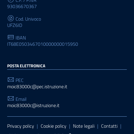
93036670367
Cod. Univoco
UFZ6ID
IBAN
IT68E0503467010000000015950
POSTA ELETTRONICA
PEC
moic83000c@pec.istruzione.it
Email
moic83000c@istruzione.it
Sezione Link Utili
Privacy policy
|
Cookie policy
|
Note legali
|
Contatti
|