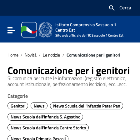
Vai ai contenuti
Cerca
Vai al menu di navigazione
Vai al footer
Istituto Comprensivo Sassuolo 1
Attiva / disattiva la navigazione
Centro Est
Sito web ufficiale dell'IC Sassuolo 1 Centro Est
Home
/
Novità
/
Le notizie
/
Comunicazione per i genitori
Comunicazione per i genitori
Si comunica per tutte le informazioni (registro elettronico,
account istituzionale, perfezionamento iscrizioni, ecc…ecc.
Categorie
Genitori
News
News Scuola dell'infanzia Peter Pan
News Scuola dell'infanzia S. Agostino
News Scuola dell’infanzia Centro Storico
News Scuola Primaria Pascoli