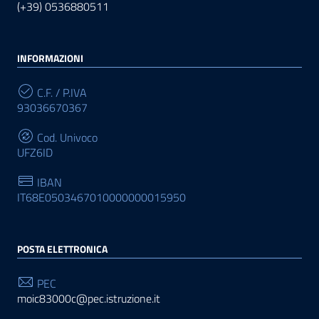
(+39) 0536880511
INFORMAZIONI
C.F. / P.IVA
93036670367
Cod. Univoco
UFZ6ID
IBAN
IT68E0503467010000000015950
POSTA ELETTRONICA
PEC
moic83000c@pec.istruzione.it