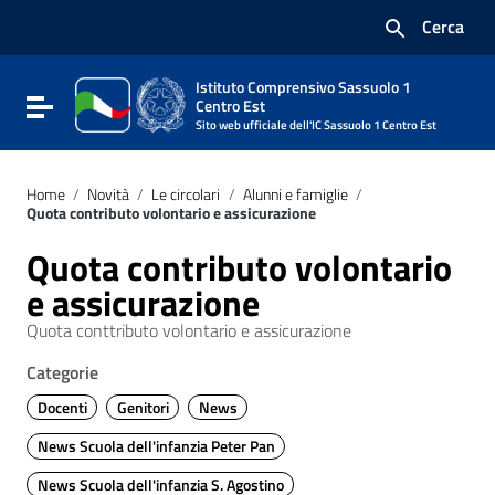
Vai ai contenuti
Cerca
Vai al menu di navigazione
Vai al footer
Istituto Comprensivo Sassuolo 1
Attiva / disattiva la navigazione
Centro Est
Sito web ufficiale dell'IC Sassuolo 1 Centro Est
Home
/
Novità
/
Le circolari
/
Alunni e famiglie
/
Quota contributo volontario e assicurazione
Quota contributo volontario
e assicurazione
Quota conttributo volontario e assicurazione
Categorie
Docenti
Genitori
News
News Scuola dell'infanzia Peter Pan
News Scuola dell'infanzia S. Agostino