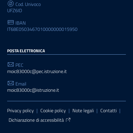
Cod. Univoco
UFZ6ID
IBAN
IT68E0503467010000000015950
POSTA ELETTRONICA
PEC
moic83000c@pec.istruzione.it
Email
moic83000c@istruzione.it
Sezione Link Utili
Privacy policy
|
Cookie policy
|
Note legali
|
Contatti
|
Dichiarazione di accessibilità
Tema grafico
ItaliaWP2
| Basato sul
Prototipo per siti