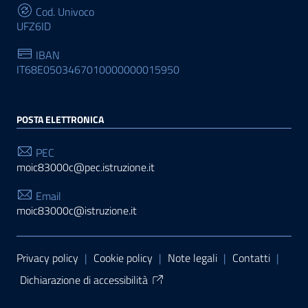
Cod. Univoco
UFZ6ID
IBAN
IT68E0503467010000000015950
POSTA ELETTRONICA
PEC
moic83000c@pec.istruzione.it
Email
moic83000c@istruzione.it
Sezione Link Utili
Privacy policy
|
Cookie policy
|
Note legali
|
Contatti
|
Dichiarazione di accessibilità
Tema grafico
ItaliaWP2
| Basato sul
Prototipo per siti