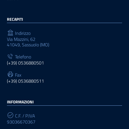
RECAPITI
Indirizzo
Via Mazzini, 62
41049, Sassuolo (MO)
Telefono
(+39) 0536880501
Fax
(+39) 0536880511
INFORMAZIONI
C.F. / P.IVA
93036670367