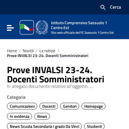
Vai ai contenuti
Cerca
Vai al menu di navigazione
Vai al footer
Istituto Comprensivo Sassuolo 1
Attiva / disattiva la navigazione
Centro Est
Sito web ufficiale dell'IC Sassuolo 1 Centro Est
Home
/
Novità
/
Le notizie
/
Prove INVALSI 23-24. Docenti Somministratori
Prove INVALSI 23-24.
Docenti Somministratori
In allegato documento relativo all’oggetto……
Categorie
Comunicazioni
Docenti
Genitori
Homepage
In evidenza
News
News Scuola Secondaria I grado Da Vinci
Studenti