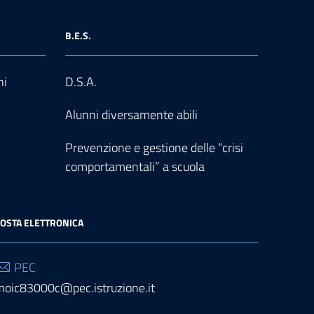
B.E.S.
ni
D.S.A.
Alunni diversamente abili
Prevenzione e gestione delle “crisi
comportamentali” a scuola
OSTA ELETTRONICA
PEC
moic83000c@pec.istruzione.it