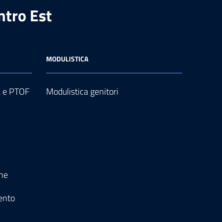
ntro Est
MODULISTICA
a e PTOF
Modulistica genitori
one
ento