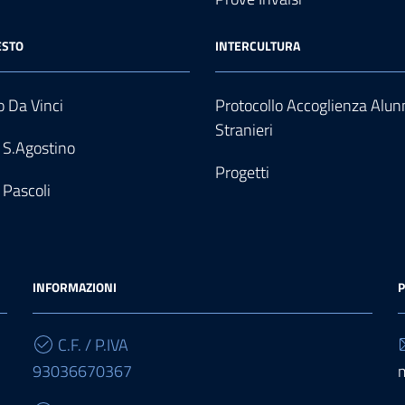
ESTO
INTERCULTURA
 Da Vinci
Protocollo Accoglienza Alun
Stranieri
 S.Agostino
Progetti
 Pascoli
INFORMAZIONI
P
C.F. / P.IVA
93036670367