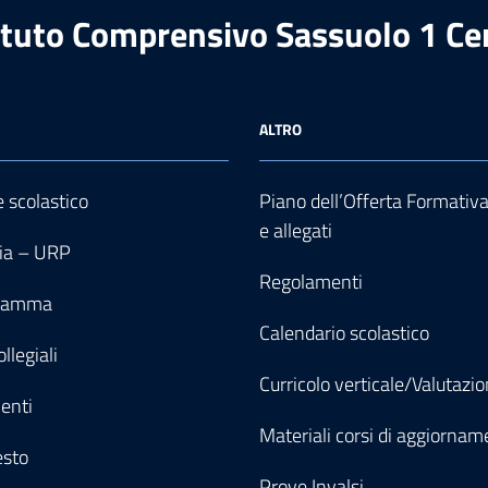
ituto Comprensivo Sassuolo 1 Ce
ALTRO
e scolastico
Piano dell’Offerta Formativ
e allegati
ia – URP
Regolamenti
gramma
Calendario scolastico
llegiali
Curricolo verticale/Valutazi
enti
Materiali corsi di aggiornam
esto
Prove Invalsi