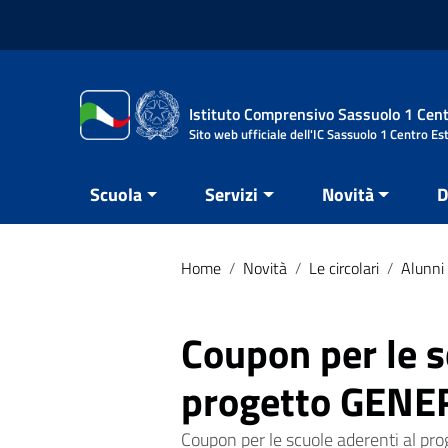
Vai ai contenuti
Vai al menu di navigazione
Vai al footer
Istituto Comprensivo Sassuolo 1 Cent
Sito web ufficiale dell'IC Sassuolo 1 Centro Es
Scuola
Servizi
Novità
D
Home
/
Novità
/
Le circolari
/
Alunni 
Coupon per le s
progetto GENE
Coupon per le scuole aderenti al 