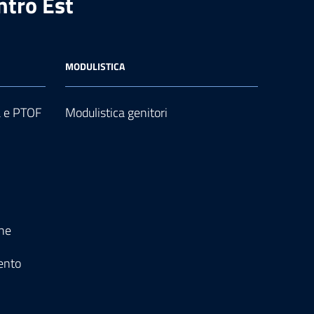
ntro Est
MODULISTICA
a e PTOF
Modulistica genitori
one
ento