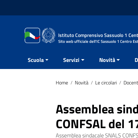
Vai ai contenuti
Vai al menu di navigazione
Vai al footer
Istituto Comprensivo Sassuolo 1 Cent
Sito web ufficiale dell'IC Sassuolo 1 Centro Es
Scuola
Servizi
Novità
D
Home
/
Novità
/
Le circolari
/
Docent
Assemblea sin
CONFSAL del 1
Assemblea sindacale SNALS CONFS