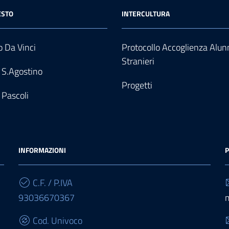
ESTO
INTERCULTURA
 Da Vinci
Protocollo Accoglienza Alun
Stranieri
 S.Agostino
Progetti
 Pascoli
INFORMAZIONI
P
C.F. / P.IVA
93036670367
Cod. Univoco