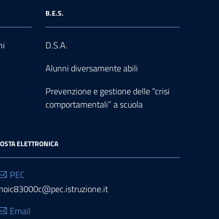
B.E.S.
ni
D.S.A.
Alunni diversamente abili
Prevenzione e gestione delle “crisi
comportamentali” a scuola
OSTA ELETTRONICA
PEC
moic83000c@pec.istruzione.it
Email