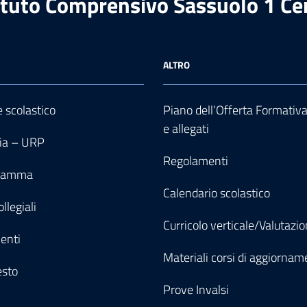
ituto Comprensivo Sassuolo 1 Ce
ALTRO
e scolastico
Piano dell’Offerta Formativ
e allegati
ia – URP
Regolamenti
gramma
Calendario scolastico
llegiali
Curricolo verticale/Valutazi
enti
Materiali corsi di aggiornam
esto
Prove Invalsi