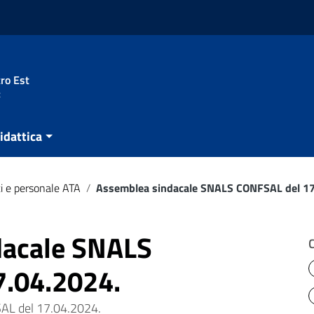
ro Est
t
idattica
i e personale ATA
/
Assemblea sindacale SNALS CONFSAL del 17
dacale SNALS
7.04.2024.
AL del 17.04.2024.