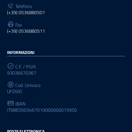
Telefono
(+39) 0536880501
Fax
(+39) 0536880511
INFORMAZIONI
C.F. / P.IVA
93036670367
Cod. Univoco
UFZ6ID
IBAN
IT68E0503467010000000015950
POSTA ELETTRONICA