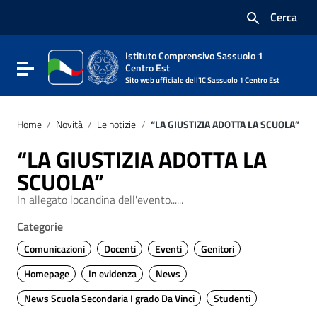
Vai ai contenuti
Cerca
Vai al menu di navigazione
Vai al footer
Istituto Comprensivo Sassuolo 1
Attiva / disattiva la navigazione
Centro Est
Sito web ufficiale dell'IC Sassuolo 1 Centro Est
Home
/
Novità
/
Le notizie
/
“LA GIUSTIZIA ADOTTA LA SCUOLA”
“LA GIUSTIZIA ADOTTA LA
SCUOLA”
In allegato locandina dell'evento......
Categorie
Comunicazioni
Docenti
Eventi
Genitori
Homepage
In evidenza
News
News Scuola Secondaria I grado Da Vinci
Studenti