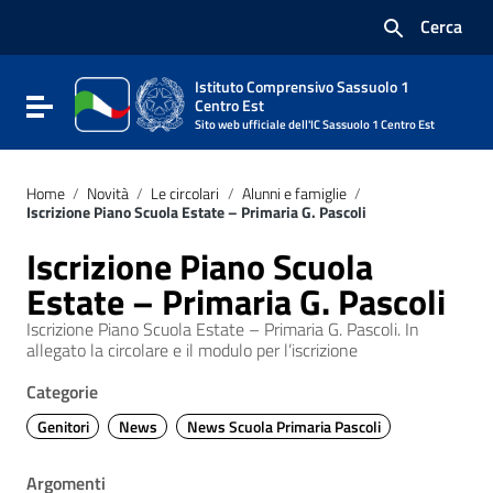
Vai ai contenuti
Cerca
Vai al menu di navigazione
Vai al footer
Istituto Comprensivo Sassuolo 1
Attiva / disattiva la navigazione
Centro Est
Sito web ufficiale dell'IC Sassuolo 1 Centro Est
Home
/
Novità
/
Le circolari
/
Alunni e famiglie
/
Iscrizione Piano Scuola Estate – Primaria G. Pascoli
Iscrizione Piano Scuola
Estate – Primaria G. Pascoli
Iscrizione Piano Scuola Estate – Primaria G. Pascoli. In
allegato la circolare e il modulo per l’iscrizione
Categorie
Genitori
News
News Scuola Primaria Pascoli
Argomenti