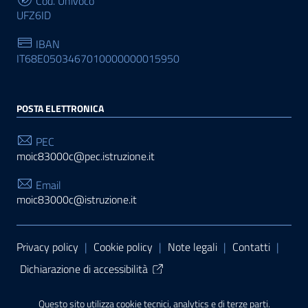
Cod. Univoco
UFZ6ID
IBAN
IT68E0503467010000000015950
POSTA ELETTRONICA
PEC
moic83000c@pec.istruzione.it
Email
moic83000c@istruzione.it
Sezione Link Utili
Privacy policy
|
Cookie policy
|
Note legali
|
Contatti
|
Dichiarazione di accessibilità
Tema grafico
ItaliaWP2
| Basato sul
Prototipo per siti
Questo sito utilizza cookie tecnici, analytics e di terze parti.