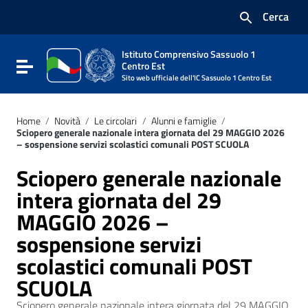
Vai ai contenuti
Cerca
Vai al menu di navigazione
Vai al footer
Istituto Comprensivo Sassuolo 1
Attiva / disattiva la navigazione
Centro Est
Sito web ufficiale dell'IC Sassuolo 1 Centro Est
Home
/
Novità
/
Le circolari
/
Alunni e famiglie
/
Sciopero generale nazionale intera giornata del 29 MAGGIO 2026
– sospensione servizi scolastici comunali POST SCUOLA
Sciopero generale nazionale
intera giornata del 29
MAGGIO 2026 –
sospensione servizi
scolastici comunali POST
SCUOLA
Sciopero generale nazionale intera giornata del 29 MAGGIO