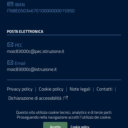
IBAN
IT68E0503467010000000015950
POSTA ELETTRONICA
PEC
moic83000c@pec.istruzione.it
Email
moic83000c@istruzione.it
Sezione Link Utili
Privacy policy
|
Cookie policy
|
Note legali
|
Contatti
|
Dichiarazione di accessibilità
Tema grafico
ItaliaWP2
| Basato sul
Prototipo per siti
Questo sito utilizza cookie tecnici, analytics e di terze parti.
PA di AgID
| Realizzato con
WordPress
da
Proseguendo nella navigazione accetti l’utilizzo dei cookie.
Mediasoft
s
Accetto
Cookie policy