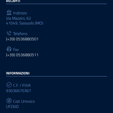
RECAPITI
Indirizzo
Via Mazzini, 62
41049, Sassuolo (MO)
Telefono
(+39) 0536880501
Fax
(+39) 0536880511
INFORMAZIONI
C.F. / P.IVA
93036670367
Cod. Univoco
UFZ6ID