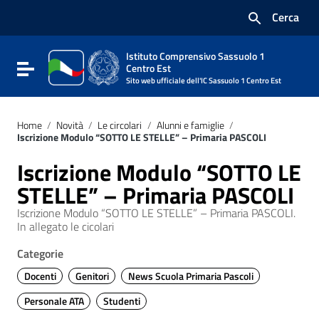
Vai ai contenuti
Cerca
Vai al menu di navigazione
Vai al footer
Istituto Comprensivo Sassuolo 1
Attiva / disattiva la navigazione
Centro Est
Sito web ufficiale dell'IC Sassuolo 1 Centro Est
Home
/
Novità
/
Le circolari
/
Alunni e famiglie
/
Iscrizione Modulo “SOTTO LE STELLE” – Primaria PASCOLI
Iscrizione Modulo “SOTTO LE
STELLE” – Primaria PASCOLI
Iscrizione Modulo “SOTTO LE STELLE” – Primaria PASCOLI.
In allegato le cicolari
Categorie
Docenti
Genitori
News Scuola Primaria Pascoli
Personale ATA
Studenti