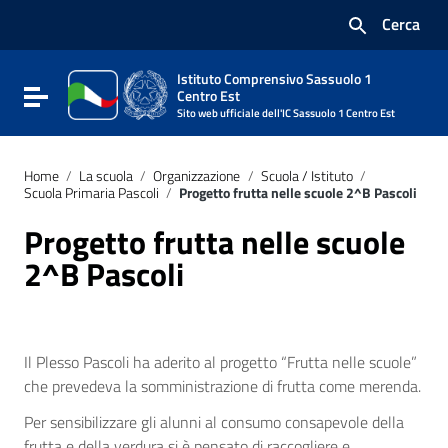
Vai ai contenuti
Cerca
Vai al menu di navigazione
Vai al footer
Istituto Comprensivo Sassuolo 1
Attiva / disattiva la navigazione
Centro Est
Sito web ufficiale dell'IC Sassuolo 1 Centro Est
Home
/
La scuola
/
Organizzazione
/
Scuola / Istituto
/
Scuola Primaria Pascoli
/
Progetto frutta nelle scuole 2^B Pascoli
Progetto frutta nelle scuole
2^B Pascoli
Il Plesso Pascoli ha aderito al progetto “Frutta nelle scuole”
che prevedeva la somministrazione di frutta come merenda.
Per sensibilizzare gli alunni al consumo consapevole della
frutta e della verdura si è pensato di raccogliere e