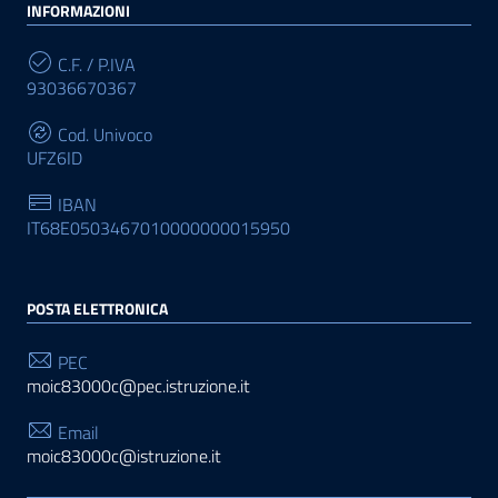
INFORMAZIONI
C.F. / P.IVA
93036670367
Cod. Univoco
UFZ6ID
IBAN
IT68E0503467010000000015950
POSTA ELETTRONICA
PEC
moic83000c@pec.istruzione.it
Email
moic83000c@istruzione.it