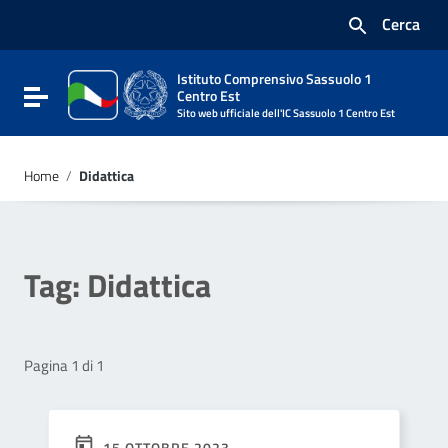
Vai ai contenuti
Cerca
Vai al menu di navigazione
Vai al footer
Istituto Comprensivo Sassuolo 1
Attiva / disattiva la navigazione
Centro Est
Sito web ufficiale dell'IC Sassuolo 1 Centro Est
Home
/
Didattica
Tag:
Didattica
Pagina 1 di 1
15 OTTOBRE 2023