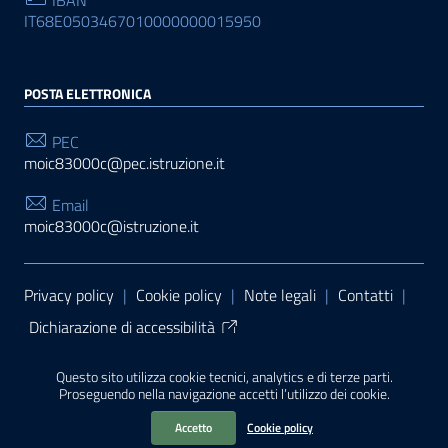
IT68E0503467010000000015950
POSTA ELETTRONICA
PEC
moic83000c@pec.istruzione.it
Email
moic83000c@istruzione.it
Sezione Link Utili
Privacy policy
|
Cookie policy
|
Note legali
|
Contatti
|
Dichiarazione di accessibilità
Tema grafico
ItaliaWP2
| Basato sul
Prototipo per siti
Questo sito utilizza cookie tecnici, analytics e di terze parti.
PA di AgID
| Realizzato con
WordPress
da
Proseguendo nella navigazione accetti l’utilizzo dei cookie.
Mediasoft
s
Accetto
Cookie policy