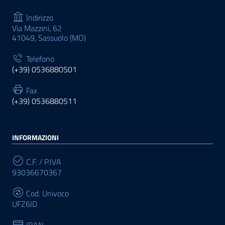
Indirizzo
Via Mazzini, 62
41049, Sassuolo (MO)
Telefono
(+39) 0536880501
Fax
(+39) 0536880511
INFORMAZIONI
C.F. / P.IVA
93036670367
Cod. Univoco
UFZ6ID
IBAN