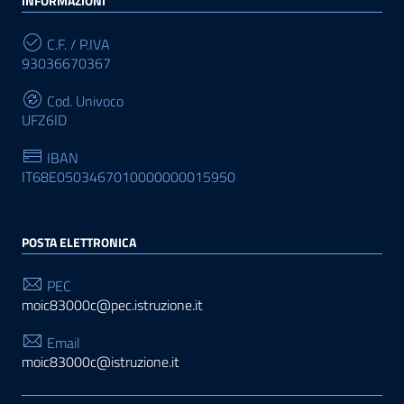
INFORMAZIONI
C.F. / P.IVA
93036670367
Cod. Univoco
UFZ6ID
IBAN
IT68E0503467010000000015950
POSTA ELETTRONICA
PEC
moic83000c@pec.istruzione.it
Email
moic83000c@istruzione.it