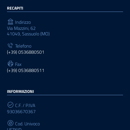
RECAPITI
Indirizzo
Via Mazzini, 62
41049, Sassuolo (MO)
Telefono
(+39) 0536880501
Fax
(+39) 0536880511
INFORMAZIONI
C.F. / P.IVA
93036670367
Cod. Univoco
UFZ6ID