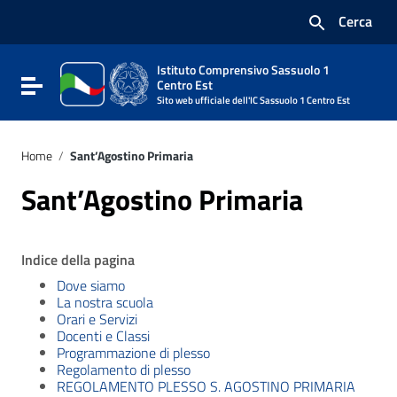
Vai ai contenuti
Cerca
Vai al menu di navigazione
Vai al footer
Istituto Comprensivo Sassuolo 1
Attiva / disattiva la navigazione
Centro Est
Sito web ufficiale dell'IC Sassuolo 1 Centro Est
Home
/
Sant’Agostino Primaria
Sant’Agostino Primaria
Indice della pagina
Dove siamo
La nostra scuola
Orari e Servizi
Docenti e Classi
Programmazione di plesso
Regolamento di plesso
REGOLAMENTO PLESSO S. AGOSTINO PRIMARIA