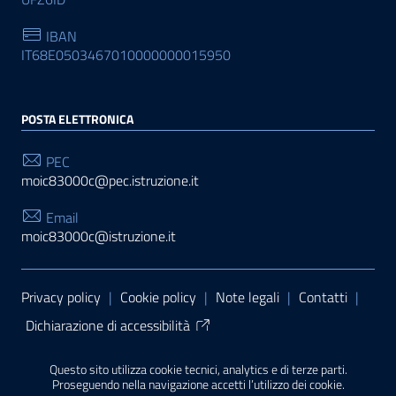
IBAN
IT68E0503467010000000015950
POSTA ELETTRONICA
PEC
moic83000c@pec.istruzione.it
Email
moic83000c@istruzione.it
Sezione Link Utili
Privacy policy
|
Cookie policy
|
Note legali
|
Contatti
|
Dichiarazione di accessibilità
Tema grafico
ItaliaWP2
| Basato sul
Prototipo per siti
Questo sito utilizza cookie tecnici, analytics e di terze parti.
PA di AgID
| Realizzato con
WordPress
da
Proseguendo nella navigazione accetti l’utilizzo dei cookie.