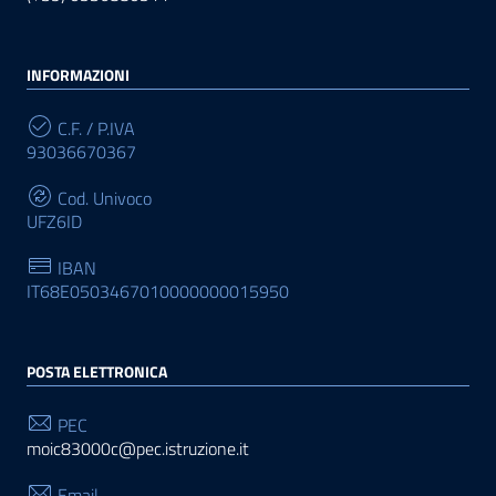
INFORMAZIONI
C.F. / P.IVA
93036670367
Cod. Univoco
UFZ6ID
IBAN
IT68E0503467010000000015950
POSTA ELETTRONICA
PEC
moic83000c@pec.istruzione.it
Email