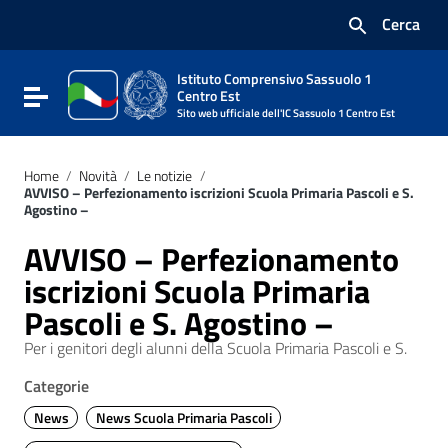
Vai ai contenuti
Cerca
Vai al menu di navigazione
Vai al footer
Istituto Comprensivo Sassuolo 1
Attiva / disattiva la navigazione
Centro Est
Sito web ufficiale dell'IC Sassuolo 1 Centro Est
Home
/
Novità
/
Le notizie
/
AVVISO – Perfezionamento iscrizioni Scuola Primaria Pascoli e S.
Agostino –
AVVISO – Perfezionamento
iscrizioni Scuola Primaria
Pascoli e S. Agostino –
Per i genitori degli alunni della Scuola Primaria Pascoli e S.
Categorie
News
News Scuola Primaria Pascoli