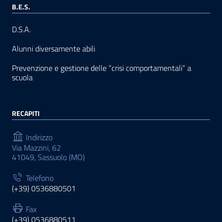
B.E.S.
D.S.A.
Alunni diversamente abili
Prevenzione e gestione delle “crisi comportamentali” a
scuola
RECAPITI
Indirizzo
Via Mazzini, 62
41049, Sassuolo (MO)
Telefono
(+39) 0536880501
Fax
(+39) 0536880511