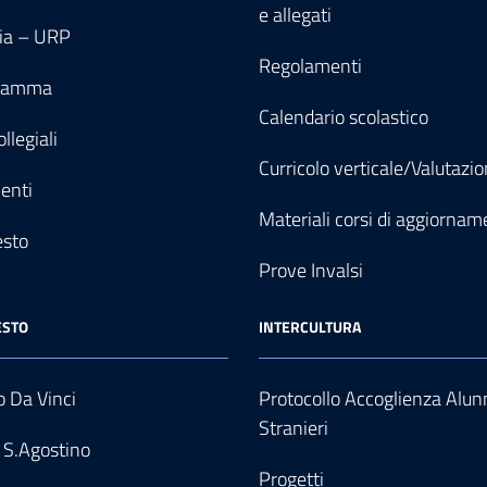
e allegati
ia – URP
Regolamenti
gramma
Calendario scolastico
llegiali
Curricolo verticale/Valutazi
enti
Materiali corsi di aggiornam
esto
Prove Invalsi
ESTO
INTERCULTURA
 Da Vinci
Protocollo Accoglienza Alun
Stranieri
 S.Agostino
Progetti