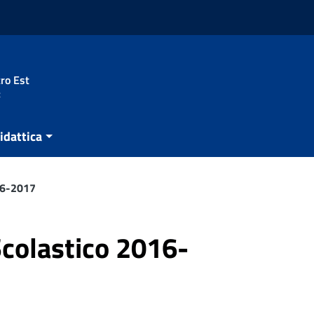
ro Est
t
idattica
16-2017
Scolastico 2016-