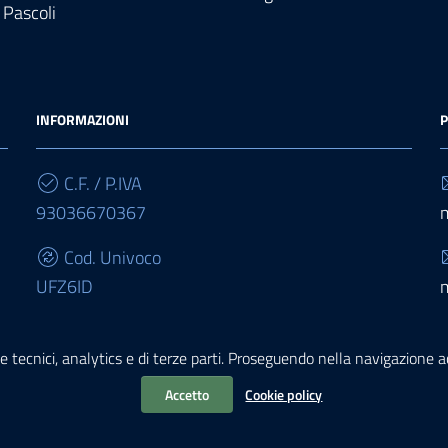
 Pascoli
INFORMAZIONI
P
C.F. / P.IVA
93036670367
Cod. Univoco
UFZ6ID
IBAN
e tecnici, analytics e di terze parti. Proseguendo nella navigazione acc
IT68E0503467010000000015950
Accetto
Cookie policy