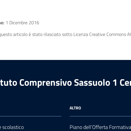
ne:
1 Dicembre 2016
uesto articolo è stato rilasciato sotto Licenza Creative Commons Att
ituto Comprensivo Sassuolo 1 Ce
ALTRO
e scolastico
Piano dell’Offerta Formativ