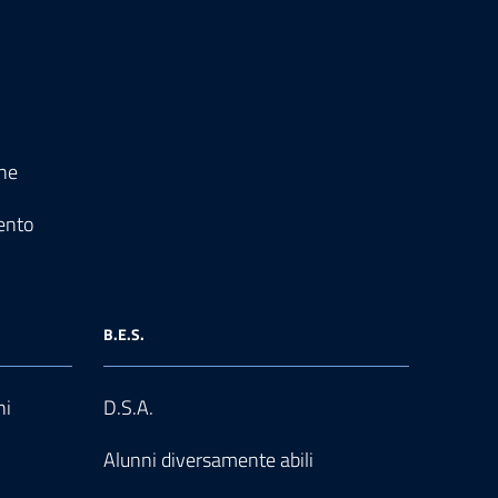
one
ento
B.E.S.
ni
D.S.A.
Alunni diversamente abili