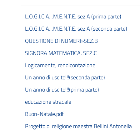
L.O.G.I.C.A…M.E.N.T.E. sez.A (prima parte)
L.O.G.I.C.A…M.E.N.T.E. sez.A (seconda parte)
QUESTIONE DI NUMERI»SEZ.B
SIGNORA MATEMATICA. SEZ.C
Logicamente, rendicontazione
Un anno di uscite!!!(seconda parte)
Un anno di uscite!!!(prima parte)
educazione stradale
Buon-Natale.pdf
Progetto di religione maestra Bellini Antonella