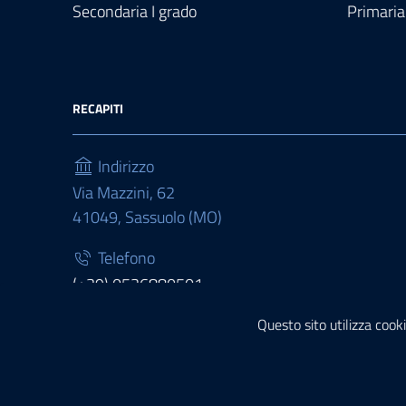
Secondaria I grado
Primaria
RECAPITI
Indirizzo
Via Mazzini, 62
41049, Sassuolo (MO)
Telefono
(+39) 0536880501
Fax
Questo sito utilizza cooki
(+39) 0536880511