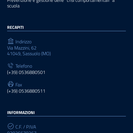
Prevenzione e gestione delle “crisi comportamentali” a
scuola
RECAPITI
Indirizzo
Via Mazzini, 62
41049, Sassuolo (MO)
Telefono
(+39) 0536880501
Fax
(+39) 0536880511
INFORMAZIONI
C.F. / P.IVA