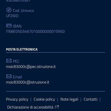
93036670367
Cod. Univoco
UFZ6ID
IBAN
IT68E0503467010000000015950
POSTA ELETTRONICA
PEC
moic83000c@pec.istruzione.it
Email
moic83000c@istruzione.it
Sezione Link Utili
Privacy policy
|
Cookie policy
|
Note legali
|
Contatti
|
Dichiarazione di accessibilità